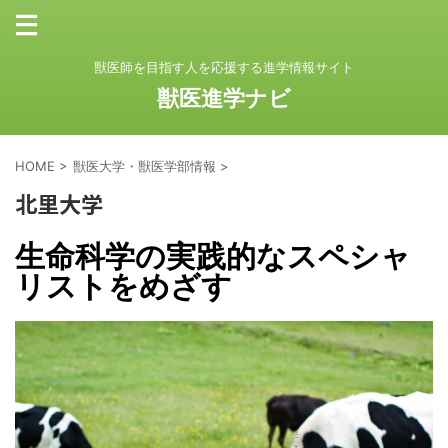
獣医師を目指す人を応援する進学情報サイト
獣医進学ナビ
HOME
>
獣医大学・獣医学部情報
>
北里大学
生命科学の実践的なスペシャ
リストをめざす