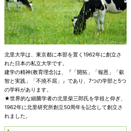
北里大学は、東京都に本部を置く1962年に創立さ
れた日本の私立大学です。
建学の精神(教育理念)は、『「開拓」「報恩」「叡
智と実践」「不撓不屈」』であり、7つの学部と5つ
の学科があります。
★世界的な細菌学者の北里柴三郎氏を学祖と仰ぎ、
1962年に北里研究所創立50周年を記念して創立さ
れました。