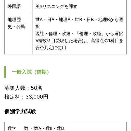
外国語
英※リスニングを課す
地理歴
世A・日A・地理A・世B・日B・地理Bから選
史・公民
択
現社・倫理・政経・「倫理・政経」から選択
※複数科目受験した場合は、高得点の1科目を
合否判定に使用
一般入試（前期）
募集人数：50名
検定料：33,000円
個別学力試験
数学
数I・数A・数II・数B