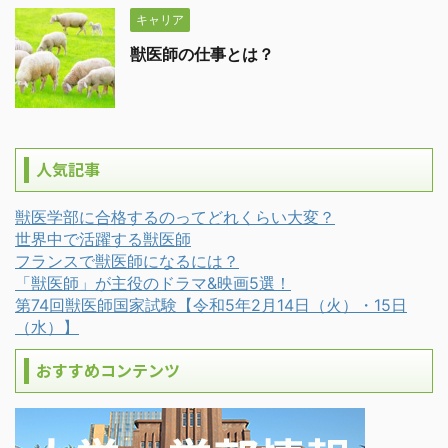
キャリア
獣医師の仕事とは？
人気記事
獣医学部に合格するのってどれくらい大変？
世界中で活躍する獣医師
フランスで獣医師になるには？
「獣医師」が主役のドラマ&映画5選！
第74回獣医師国家試験【令和5年2月14日（火）・15日
（水）】
おすすめコンテンツ