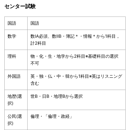
センター試験
国語
国語
数学
数IA必須、数IIB・簿記＊・情報＊から1科目，
計2科目
理科
物・化・生・地学から2科目※基礎科目の選択
不可
外国語
英・独・仏・中・韓から1科目※英はリスニング
含む
地歴(選
世B・日B・地理Bから選択
択)
公民(選
倫理・「倫理・政経」
択)