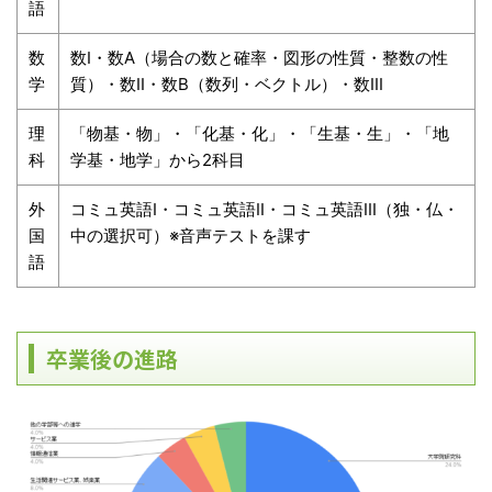
語
数
数I・数A（場合の数と確率・図形の性質・整数の性
学
質）・数II・数B（数列・ベクトル）・数III
理
「物基・物」・「化基・化」・「生基・生」・「地
科
学基・地学」から2科目
外
コミュ英語I・コミュ英語II・コミュ英語III（独・仏・
国
中の選択可）※音声テストを課す
語
卒業後の進路