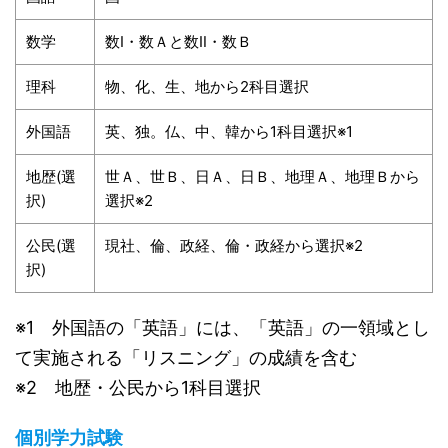
数学
数Ⅰ・数Ａと数Ⅱ・数Ｂ
理科
物、化、生、地から2科目選択
外国語
英、独。仏、中、韓から1科目選択※1
地歴(選
世Ａ、世Ｂ、日Ａ、日Ｂ、地理Ａ、地理Ｂから
択)
選択※2
公民(選
現社、倫、政経、倫・政経から選択※2
択)
※1 外国語の「英語」には、「英語」の一領域とし
て実施される「リスニング」の成績を含む
※2 地歴・公民から1科目選択
個別学力試験