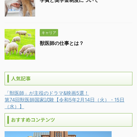
学費と奨学金制度について
キャリア
獣医師の仕事とは？
人気記事
「獣医師」が主役のドラマ&映画5選！
第74回獣医師国家試験【令和5年2月14日（火）・15日
（水）】
おすすめコンテンツ