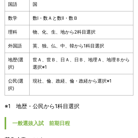
国語
国
数学
数Ⅰ・数Ａと数Ⅱ・数Ｂ
理科
物、化、生、地から2科目選択
外国語
英、独。仏、中、韓から1科目選択
地歴(選
世Ａ、世Ｂ、日Ａ、日Ｂ、地理Ａ、地理Ｂから
択)
選択※1
公民(選
現社、倫、政経、倫・政経から選択※1
択)
※1 地歴・公民から1科目選択
一般選抜入試 前期日程